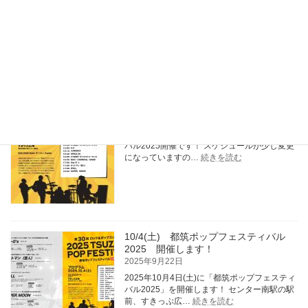
催
都筑ポップフェスティバル、通称T-POP FES
し
2025 無事終了しました！ 10/4(土)当日まで、
ま
:
天気予…
続きを読む
す！
第
30
回
都
筑
ポ
10/4(土)都筑ポップフェスティバル2025
ッ
2025年10月1日
プ
いよいよ今週10/4(土)、都筑ポップフェスティ
フ
バル2025開催です！ スケジュールが少し変更
ェ
:
になっていますの…
続きを読む
ス
10/4(土)
テ
都
ィ
筑
バ
ポ
ル
ッ
2025
プ
無
10/4(土) 都筑ポップフェスティバル
フ
事
2025 開催します！
ェ
終
ス
2025年9月22日
了
テ
し
2025年10月4日(土)に「都筑ポップフェスティ
ィ
ま
バル2025」を開催します！ センター南駅の駅
バ
:
し
前、すきっぷ広…
続きを読む
ル