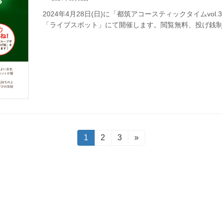
2024年4月28日(日)に「都筑アコースティックタイムv
「ライブスポット」にて開催します。閲覧無料、投げ銭
固
1
固
2
固
3
»
定
定
定
ペ
ペ
ペ
ー
ー
ー
ジ
ジ
ジ