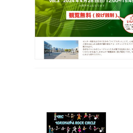
投
稿
の
ペ
ー