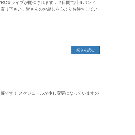
 風鈴にてYRC春ライブが開催されます．２日間で計６バンド
ち寄り下さい．皆さんのお越しを心よりお待ちしてい
続きを読む
25開催です！ スケジュールが少し変更になっていますの
！