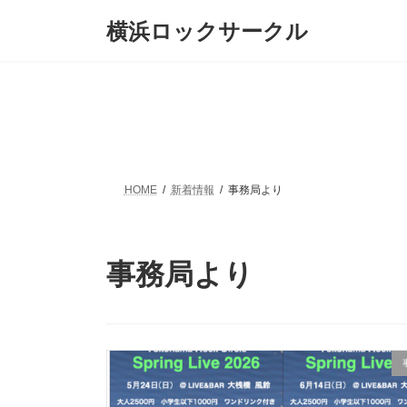
コ
ナ
横浜ロックサークル
ン
ビ
テ
ゲ
ン
ー
ツ
シ
へ
ョ
ス
ン
キ
に
ッ
移
プ
動
HOME
新着情報
事務局より
事務局より