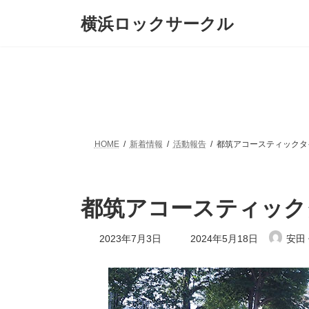
コ
ナ
横浜ロックサークル
ン
ビ
テ
ゲ
ン
ー
ツ
シ
へ
ョ
ス
ン
キ
に
ッ
移
プ
動
HOME
新着情報
活動報告
都筑アコースティックタイ
都筑アコースティックタ
最
2023年7月3日
2024年5月18日
安田
終
更
新
日
時
: