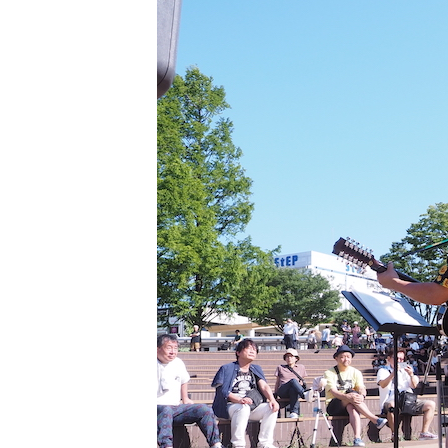
日
時
: