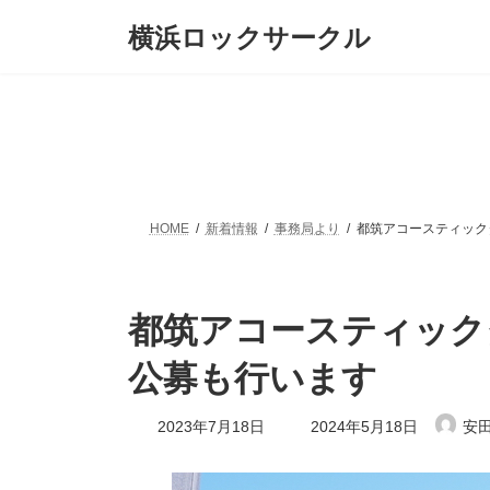
コ
ナ
横浜ロックサークル
ン
ビ
テ
ゲ
ン
ー
ツ
シ
へ
ョ
ス
ン
キ
に
ッ
移
プ
動
HOME
新着情報
事務局より
都筑アコースティックタ
都筑アコースティックタ
公募も行います
最
2023年7月18日
2024年5月18日
安田
終
更
新